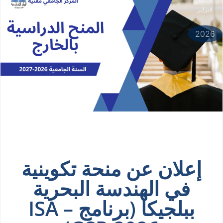
فبراير
2026
إعلان عن منحة تكوينية
في الهندسة البحرية
ببلجيكا (برنامج ISA –