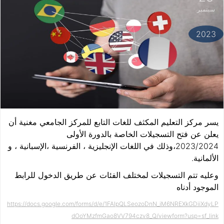
سبتمبر
2023
يسر مركز التعليم المكثف للغات التابع للمركز الجامعي مغنية أن
يعلن عن فتح التسجيلات الخاصة بالدورة الأولى
2023/2024،وذلك في اللغات الإنجليزية ، الفرنسية ،الإسبانية ، و
الألمانية.
وعليه تتم التسجيلات لمختلف الفئات عن طريق الدخول للرابط
الموجود أدناه
https://docs.google.com/forms/d/e/1FAIpQLSeozoDnN_iM6NREXkGDiiXdyLP
dOoYMzfmGao8VV794czv8_Q/viewform?usp=sf_link