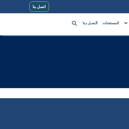
اتصل بنا
المستجدات
اتّـصـل بـنا