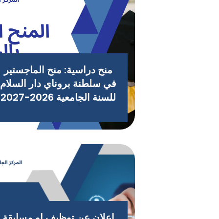
منح دراسية: منح الماجستير
في سلطنة بروناي دار السلام
للسنة الجامعية 2026-2027
اعلان عن توظيف او مسابقة