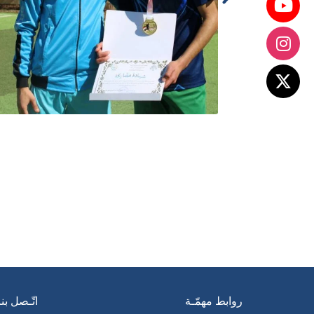
روابط مهمّـة
اتّـصل بنا