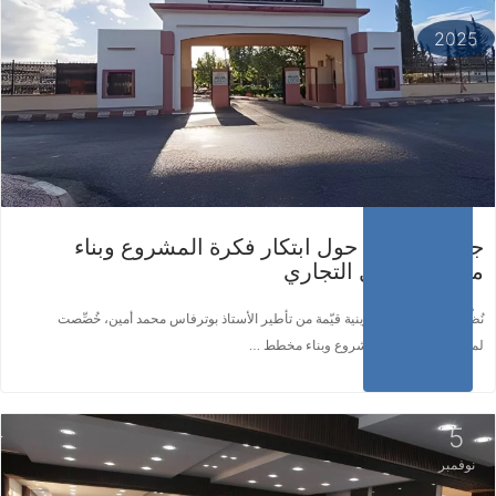
اقرأ المزيد ...
2025
جلسة تكوينية حول ابتكار فكرة المشروع وبناء
مخطط العمل التجاري
نُظّمت اليوم جلسة تكوينية قيّمة من تأطير الأستاذ بوترفاس محمد أمين، خُصِّصت
لموضوع إيجاد فكرة مشروع وبناء مخطط …
5
نوفمبر
اقرأ المزيد ...