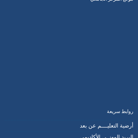
روابط سريعة
أرضية التعليــــم عن بعد
البريد المهنــي اﻷكاديمي