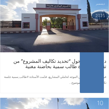
ديسمبر
اقرأ المزيد ...
2025
دورة تكوينية حول “تحديد تكاليف المشروع” من
تقديم الأستاذة طالب سمية بحاضنة مغنية
في إطار برنامج التكوين الموجه لحاملي المشاريع، قدّمت الأستاذة #طالب_سمية جلسة
تكوينية متخصصة حول موضوع…
10
ديسمبر