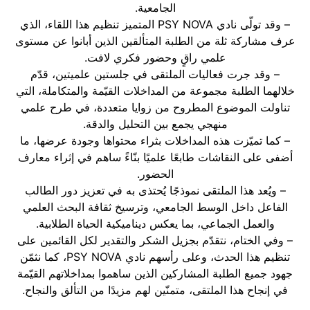
الجامعية.
– وقد تولّى نادي PSY NOVA المتميز تنظيم هذا اللقاء، الذي
عرف مشاركة ثلة من الطلبة المتألقين الذين أبانوا عن مستوى
علمي راقٍ وحضور فكري لافت.
– وقد جرت فعاليات الملتقى في جلستين علميتين، قدّم
خلالهما الطلبة مجموعة من المداخلات القيّمة والمتكاملة، التي
تناولت الموضوع المطروح من زوايا متعددة، في طرح علمي
منهجي يجمع بين التحليل والدقة.
– كما تميّزت هذه المداخلات بثراء محتواها وجودة عرضها، ما
أضفى على النقاشات طابعًا علميًا بنّاءً ساهم في إثراء معارف
الحضور.
– ويُعد هذا الملتقى نموذجًا يُحتذى به في تعزيز دور الطالب
الفاعل داخل الوسط الجامعي، وترسيخ ثقافة البحث العلمي
والعمل الجماعي، بما يعكس ديناميكية الحياة الطلابية.
– وفي الختام، نتقدّم بجزيل الشكر والتقدير لكل القائمين على
تنظيم هذا الحدث، وعلى رأسهم نادي PSY NOVA، كما نثمّن
جهود جميع الطلبة المشاركين الذين ساهموا بمداخلاتهم القيّمة
في إنجاح هذا الملتقى، متمنّين لهم مزيدًا من التألق والنجاح.